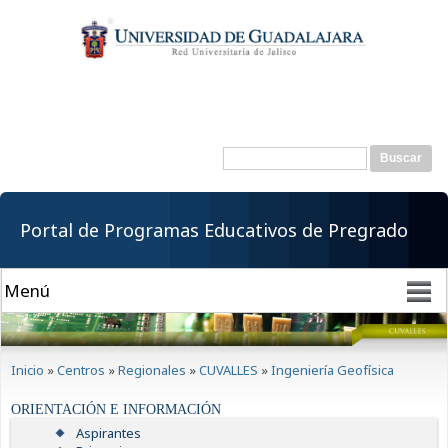
Pasar al
contenido
principal
Buscar
Formulario de
búsqueda
Portal de Programas Educativos de Pregrado
Se encuentra usted aquí
Inicio
»
Centros
»
Regionales
»
CUVALLES
»
Ingeniería Geofísica
ORIENTACIÓN E INFORMACIÓN
Aspirantes