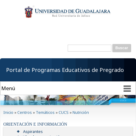
Pasar al
contenido
principal
Buscar
Formulario de
búsqueda
Portal de Programas Educativos de Pregrado
Se encuentra usted aquí
Inicio
»
Centros
»
Temáticos
»
CUCS
»
Nutrición
ORIENTACIÓN E INFORMACIÓN
Aspirantes