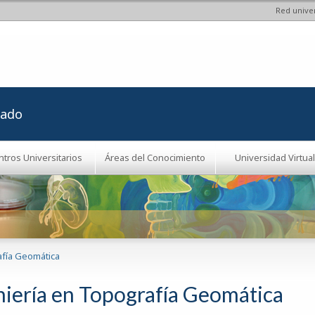
Red univer
Pasar al
contenido
principal
rado
ntros Universitarios
Áreas del Conocimiento
Universidad Virtual
afía Geomática
niería en Topografía Geomática