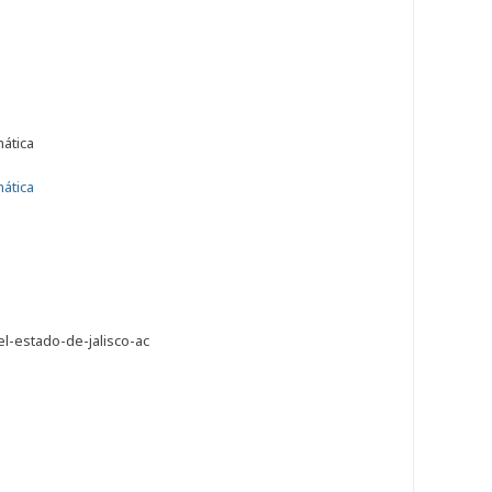
mática
mática
l-estado-de-jalisco-ac