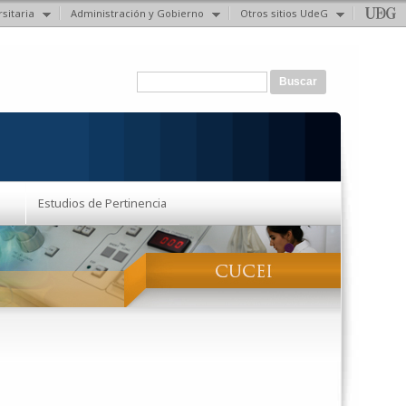
sitaria
Administración y Gobierno
Otros sitios UdeG
Formulario de búsqueda
Buscar
Estudios de Pertinencia