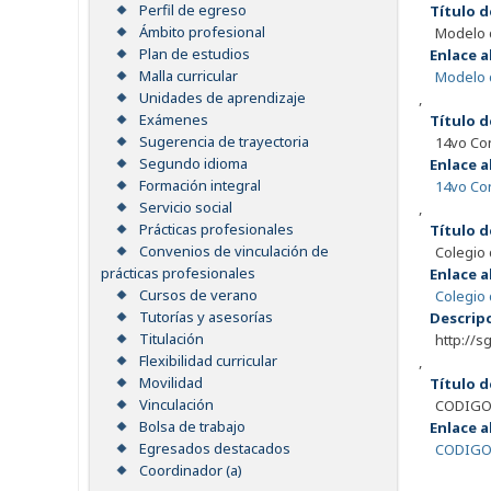
Perfil de egreso
Título d
Ámbito profesional
Modelo d
Plan de estudios
Enlace a
Malla curricular
Modelo d
Unidades de aprendizaje
,
Exámenes
Título d
Sugerencia de trayectoria
14vo Con
Segundo idioma
Enlace a
Formación integral
14vo Con
Servicio social
,
Prácticas profesionales
Título d
Convenios de vinculación de
Colegio 
prácticas profesionales
Enlace a
Cursos de verano
Colegio 
Tutorías y asesorías
Descrip
Titulación
http://s
Flexibilidad curricular
,
Movilidad
Título d
Vinculación
CODIGO
Bolsa de trabajo
Enlace a
Egresados destacados
CODIGO
Coordinador (a)