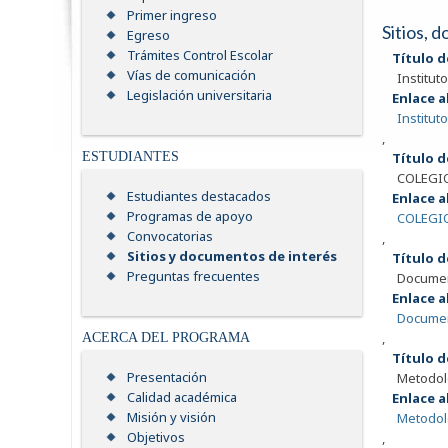
Primer ingreso
Sitios, 
Egreso
Trámites Control Escolar
Título d
Vías de comunicación
Institut
Legislación universitaria
Enlace a
Institut
,
Título d
ESTUDIANTES
COLEGI
Estudiantes destacados
Enlace a
Programas de apoyo
COLEGI
Convocatorias
,
Sitios y documentos de interés
Título d
Preguntas frecuentes
Document
Enlace a
Document
,
ACERCA DEL PROGRAMA
Título d
Presentación
Metodolo
Calidad académica
Enlace a
Misión y visión
Metodolo
Objetivos
,