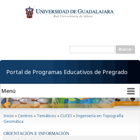
Pasar al
contenido
principal
Buscar
Formulario de
búsqueda
Portal de Programas Educativos de Pregrado
Se encuentra usted aquí
Inicio
»
Centros
»
Temáticos
»
CUCEI
»
Ingeniería en Topografía
Geomática
ORIENTACIÓN E INFORMACIÓN