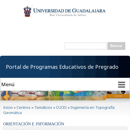
Pasar al
contenido
principal
Buscar
Formulario de
búsqueda
Portal de Programas Educativos de Pregrado
Se encuentra usted aquí
Inicio
»
Centros
»
Temáticos
»
CUCEI
»
Ingeniería en Topografía
Geomática
ORIENTACIÓN E INFORMACIÓN