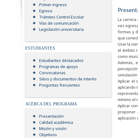
Primer ingreso
Present
Egreso
Trámites Control Escolar
La carrera
Vías de comunicación
vez egresa
Legislación universitaria
formas y d
que conect
Usar la cie
ESTUDIANTES
el ámbito 
como muros,
Estudiantes destacados
Además, el
Programas de apoyo
percepción
Convocatorias
simulación
Sitios y documentos de interés
Aplicar el
Preguntas frecuentes
aplicando 
representa
mínimo el 
ACERCA DEL PROGRAMA
Aplicar co
proponer a
Presentación
aplicación
Calidad académica
Misión y visión
Objetivos