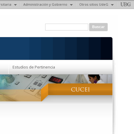
sitaria
Administración y Gobierno
Otros sitios UdeG
Formulario de búsqueda
Buscar
Estudios de Pertinencia