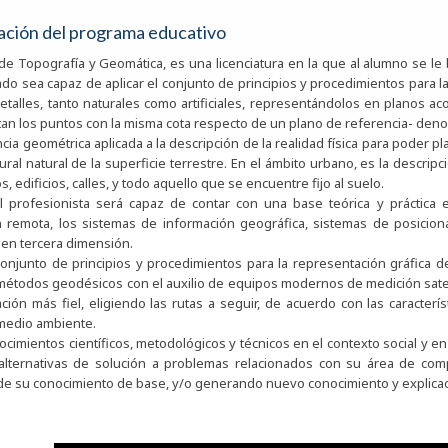
ación del programa educativo
 de Topografía y Geomática, es una licenciatura en la que al alumno se l
do sea capaz de aplicar el conjunto de principios y procedimientos para la 
etalles, tanto naturales como artificiales, representándolos en planos aco
an los puntos con la misma cota respecto de un plano de referencia- deno
ncia geométrica aplicada a la descripción de la realidad física para poder p
rural natural de la superficie terrestre. En el ámbito urbano, es la descri
 edificios, calles, y todo aquello que se encuentre fijo al suelo.
 profesionista será capaz de contar con una base teórica y práctica e
 remota, los sistemas de información geográfica, sistemas de posicion
 en tercera dimensión.
 conjunto de principios y procedimientos para la representación gráfica 
métodos geodésicos con el auxilio de equipos modernos de medición sateli
ción más fiel, eligiendo las rutas a seguir, de acuerdo con las caracterís
medio ambiente.
nocimientos científicos, metodológicos y técnicos en el contexto social y 
lternativas de solución a problemas relacionados con su área de comp
 de su conocimiento de base, y/o generando nuevo conocimiento y explica