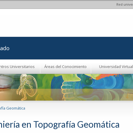
Red univer
Pasar al
contenido
principal
rado
ntros Universitarios
Áreas del Conocimiento
Universidad Virtual
afía Geomática
niería en Topografía Geomática