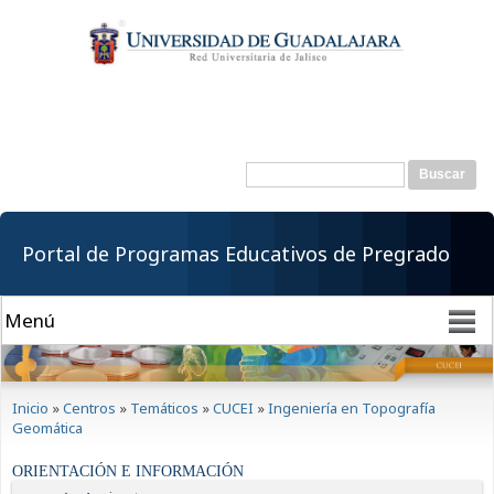
Pasar al
contenido
principal
Buscar
Formulario de
búsqueda
Portal de Programas Educativos de Pregrado
Se encuentra usted aquí
Inicio
»
Centros
»
Temáticos
»
CUCEI
»
Ingeniería en Topografía
Geomática
ORIENTACIÓN E INFORMACIÓN