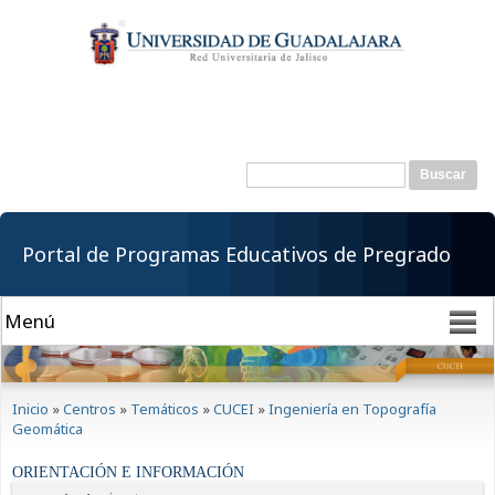
Pasar al
contenido
principal
Buscar
Formulario de
búsqueda
Portal de Programas Educativos de Pregrado
Se encuentra usted aquí
Inicio
»
Centros
»
Temáticos
»
CUCEI
»
Ingeniería en Topografía
Geomática
ORIENTACIÓN E INFORMACIÓN