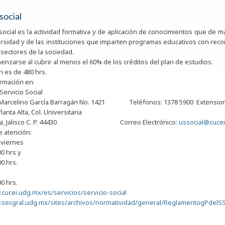
social
o social es la actividad formativa y de aplicación de conocimientos que de 
ersidad y de las instituciones que imparten programas educativos con recon
 sectores de la sociedad.
nzarse al cubrir al menos el 60% de los créditos del plan de estudios.
n es de 480 hrs.
rmación en:
Servicio Social
l. Marcelino García Barragán No. 1421 Teléfonos: 1378 5900 Extension
 A, Planta Alta, Col. Universitaria
ara, Jalisco C. P. 44430 Correo Electrónico:
ussocial@cuce
e atención:
 viernes
00 hrs y
00 hrs.
00 hrs.
.cucei.udg.mx/es/servicios/servicio-social
.secgral.udg.mx/sites/archivos/normatividad/general/ReglamentogPdelSS