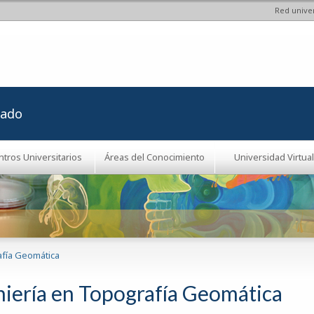
Red univer
Pasar al
contenido
principal
rado
ntros Universitarios
Áreas del Conocimiento
Universidad Virtual
afía Geomática
niería en Topografía Geomática