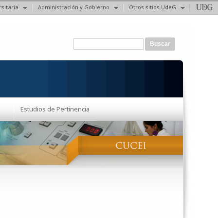
sitaria
Administración y Gobierno
Otros sitios UdeG
Formulario de búsqueda
Buscar
Estudios de Pertinencia