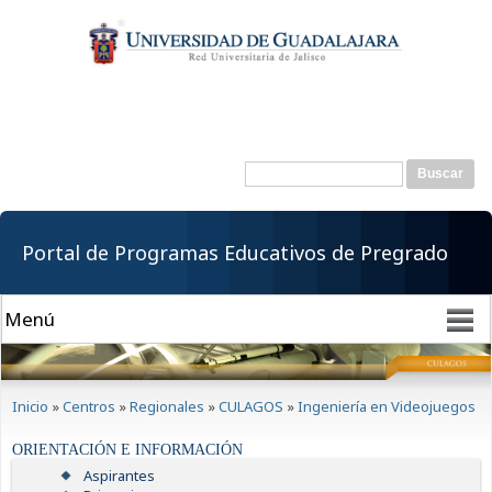
Pasar al
contenido
principal
Buscar
Formulario de
búsqueda
Portal de Programas Educativos de Pregrado
Se encuentra usted aquí
Inicio
»
Centros
»
Regionales
»
CULAGOS
»
Ingeniería en Videojuegos
ORIENTACIÓN E INFORMACIÓN
Aspirantes