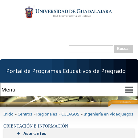
Pasar al
contenido
principal
Buscar
Formulario de
búsqueda
Portal de Programas Educativos de Pregrado
Se encuentra usted aquí
Inicio
»
Centros
»
Regionales
»
CULAGOS
»
Ingeniería en Videojuegos
ORIENTACIÓN E INFORMACIÓN
Aspirantes