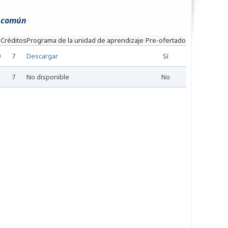
a común
Créditos
Programa de la unidad de aprendizaje
Pre-ofertado
0
7
Descargar
Sí
7
No disponible
No