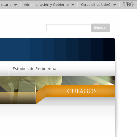
sitaria
Administración y Gobierno
Otros sitios UdeG
Formulario de búsqueda
Buscar
Estudios de Pertinencia