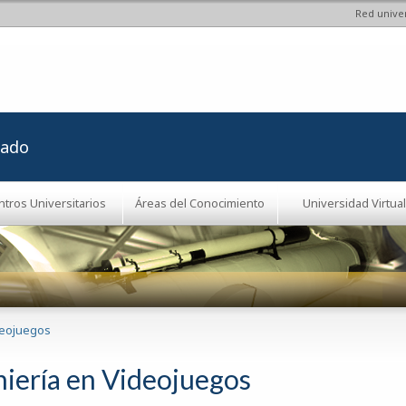
Red univer
Pasar al
contenido
principal
rado
ntros Universitarios
Áreas del Conocimiento
Universidad Virtual
deojuegos
niería en Videojuegos