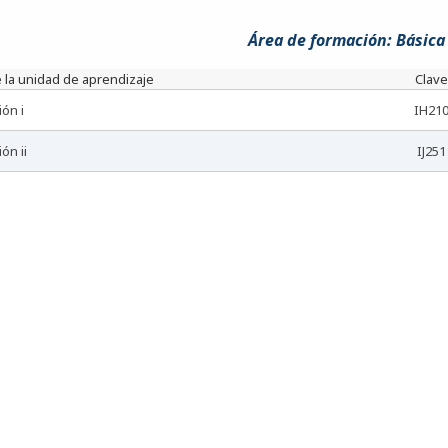
Área de formación: Básic
 la unidad de aprendizaje
Clave
ión i
IH21
ón ii
IJ251