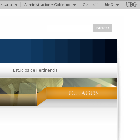
sitaria
Administración y Gobierno
Otros sitios UdeG
Formulario de búsqueda
Buscar
Estudios de Pertinencia