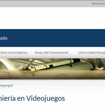
Red univer
Pasar al
contenido
principal
rado
ntros Universitarios
Áreas del Conocimiento
Universidad Virtual
deojuegos
niería en Videojuegos