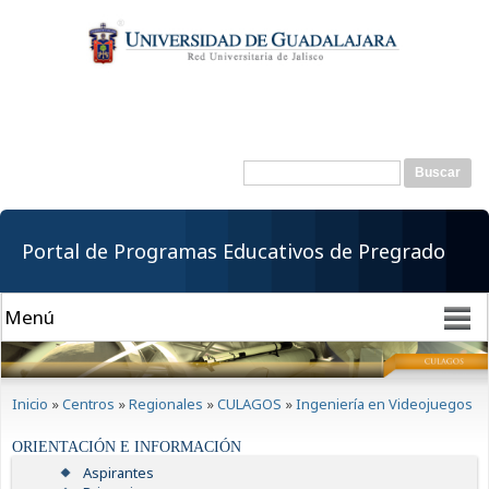
Pasar al
contenido
principal
Buscar
Formulario de
búsqueda
Portal de Programas Educativos de Pregrado
Se encuentra usted aquí
Inicio
»
Centros
»
Regionales
»
CULAGOS
»
Ingeniería en Videojuegos
ORIENTACIÓN E INFORMACIÓN
Aspirantes