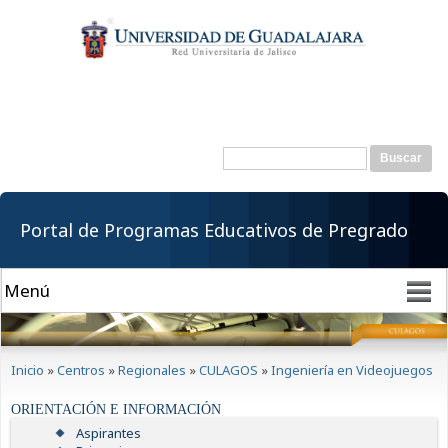
Pasar al
contenido
principal
Buscar
Formulario de
búsqueda
Portal de Programas Educativos de Pregrado
Se encuentra usted aquí
Inicio
»
Centros
»
Regionales
»
CULAGOS
»
Ingeniería en Videojuegos
ORIENTACIÓN E INFORMACIÓN
Aspirantes