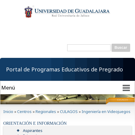
Pasar al
contenido
principal
Buscar
Formulario de
búsqueda
Portal de Programas Educativos de Pregrado
Se encuentra usted aquí
Inicio
»
Centros
»
Regionales
»
CULAGOS
»
Ingeniería en Videojuegos
ORIENTACIÓN E INFORMACIÓN
Aspirantes