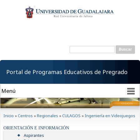
Pasar al
contenido
principal
Buscar
Formulario de
búsqueda
Portal de Programas Educativos de Pregrado
Se encuentra usted aquí
Inicio
»
Centros
»
Regionales
»
CULAGOS
»
Ingeniería en Videojuegos
ORIENTACIÓN E INFORMACIÓN
Aspirantes