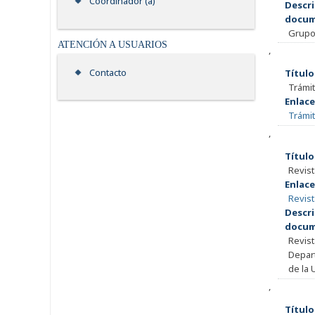
Coordinador (a)
Descri
docum
Grupo 
ATENCIÓN A USUARIOS
,
Contacto
Título
Trámit
Enlace
Trámi
,
Título
Revist
Enlace
Revist
Descri
docum
Revist
Depart
de la 
,
Título