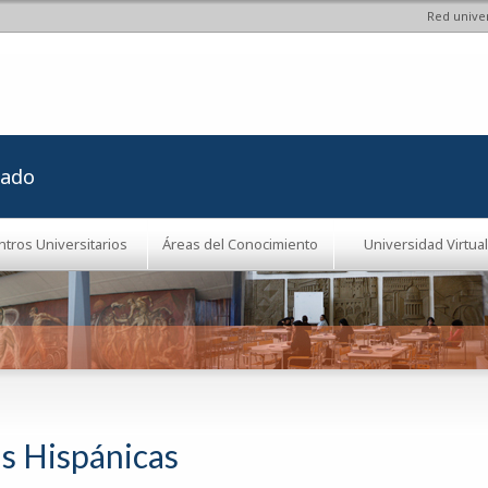
Red univer
Pasar al
contenido
principal
rado
ntros Universitarios
Áreas del Conocimiento
Universidad Virtual
as Hispánicas