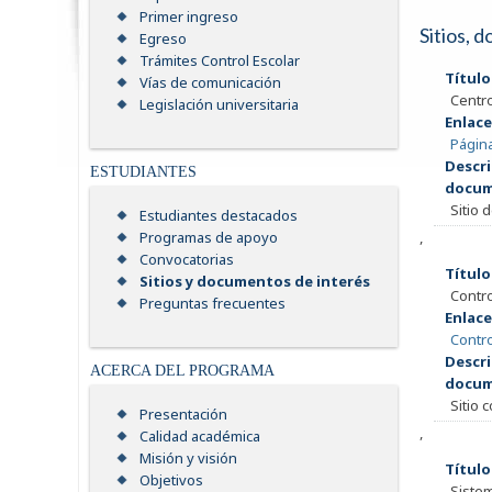
Primer ingreso
Sitios, 
Egreso
Trámites Control Escolar
Título
Vías de comunicación
Centro
Legislación universitaria
Enlace
Página
Descri
ESTUDIANTES
docum
Sitio 
Estudiantes destacados
,
Programas de apoyo
Convocatorias
Título
Sitios y documentos de interés
Contr
Preguntas frecuentes
Enlace
Contr
Descri
ACERCA DEL PROGRAMA
docum
Sitio 
Presentación
,
Calidad académica
Misión y visión
Título
Objetivos
Sistem