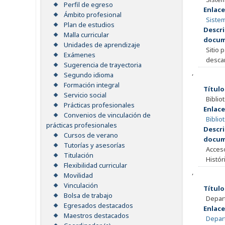
Perfil de egreso
Enlace
Ámbito profesional
Sistem
Plan de estudios
Descri
Malla curricular
docum
Unidades de aprendizaje
Sitio 
Exámenes
descar
Sugerencia de trayectoria
,
Segundo idioma
Formación integral
Título
Servicio social
Biblio
Prácticas profesionales
Enlace
Convenios de vinculación de
Bibliot
prácticas profesionales
Descri
Cursos de verano
docum
Tutorías y asesorías
Acceso
Titulación
Histór
Flexibilidad curricular
,
Movilidad
Vinculación
Título
Bolsa de trabajo
Depar
Egresados destacados
Enlace
Maestros destacados
Depar