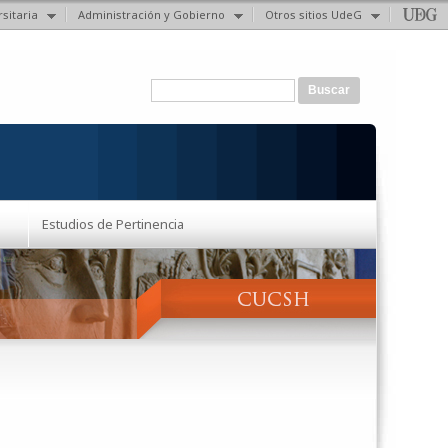
sitaria
Administración y Gobierno
Otros sitios UdeG
Formulario de búsqueda
Buscar
Estudios de Pertinencia