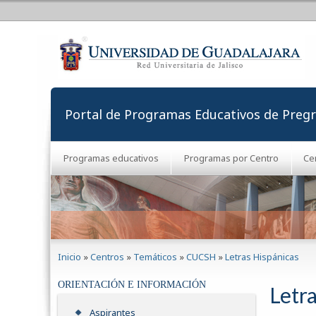
Portal de Programas Educativos de Preg
Programas educativos
Programas por Centro
Ce
Se encuentra usted aquí
Inicio
»
Centros
»
Temáticos
»
CUCSH
»
Letras Hispánicas
ORIENTACIÓN E INFORMACIÓN
Letr
Aspirantes