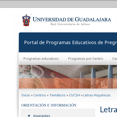
Portal de Programas Educativos de Preg
Programas educativos
Programas por Centro
Ce
Se encuentra usted aquí
Inicio
»
Centros
»
Temáticos
»
CUCSH
»
Letras Hispánicas
ORIENTACIÓN E INFORMACIÓN
Letr
Aspirantes