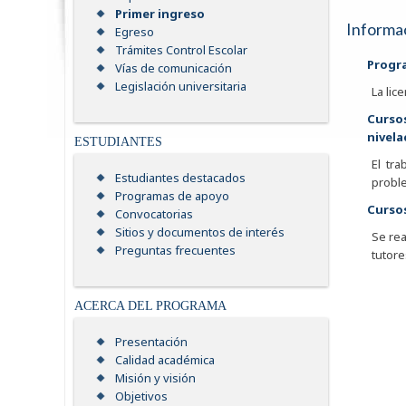
Primer ingreso
Informac
Egreso
Trámites Control Escolar
Progr
Vías de comunicación
Legislación universitaria
La lic
Curso
nivela
ESTUDIANTES
El tr
Estudiantes destacados
proble
Programas de apoyo
Curso
Convocatorias
Sitios y documentos de interés
Se rea
Preguntas frecuentes
tutore
ACERCA DEL PROGRAMA
Presentación
Calidad académica
Misión y visión
Objetivos