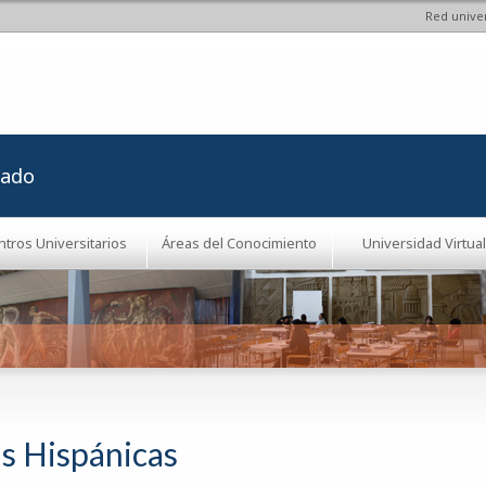
Red univer
Pasar al
contenido
principal
rado
ntros Universitarios
Áreas del Conocimiento
Universidad Virtual
as Hispánicas