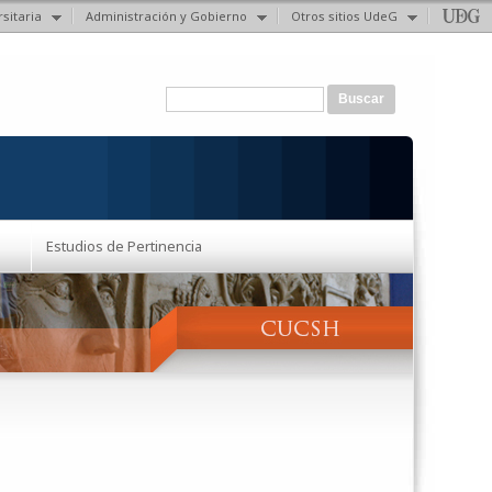
sitaria
Administración y Gobierno
Otros sitios UdeG
Formulario de búsqueda
Buscar
Estudios de Pertinencia