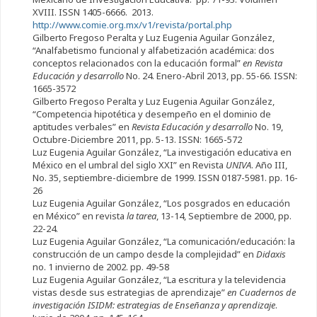
XVIII. ISSN 1405-6666. 2013.
http://www.comie.org.mx/v1/revista/portal.php
Gilberto Fregoso Peralta y Luz Eugenia Aguilar González,
“Analfabetismo funcional y alfabetización académica: dos
conceptos relacionados con la educación formal”
en Revista
Educación y desarrollo
No. 24. Enero-Abril 2013, pp. 55-66. ISSN:
1665-3572
Gilberto Fregoso Peralta y Luz Eugenia Aguilar González,
“Competencia hipotética y desempeño en el dominio de
aptitudes verbales” en
Revista Educación y desarrollo
No. 19,
Octubre-Diciembre 2011, pp. 5-13. ISSN: 1665-572
Luz Eugenia Aguilar González, “La investigación educativa en
México en el umbral del siglo XXI” en Revista
UNIVA
. Año III,
No. 35, septiembre-diciembre de 1999. ISSN 0187-5981. pp. 16-
26
Luz Eugenia Aguilar González, “Los posgrados en educación
en México” en revista
la tarea
, 13-14, Septiembre de 2000, pp.
22-24.
Luz Eugenia Aguilar González, “La comunicación/educación: la
construcción de un campo desde la complejidad” en
Didaxis
no. 1 invierno de 2002. pp. 49-58
Luz Eugenia Aguilar González, “La escritura y la televidencia
vistas desde sus estrategias de aprendizaje”
en Cuadernos de
investigación ISIDM: estrategias de Enseñanza y aprendizaje
.