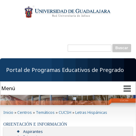
Pasar al
contenido
principal
Buscar
Formulario de
búsqueda
Portal de Programas Educativos de Pregrado
Se encuentra usted aquí
Inicio
»
Centros
»
Temáticos
»
CUCSH
»
Letras Hispánicas
ORIENTACIÓN E INFORMACIÓN
Aspirantes