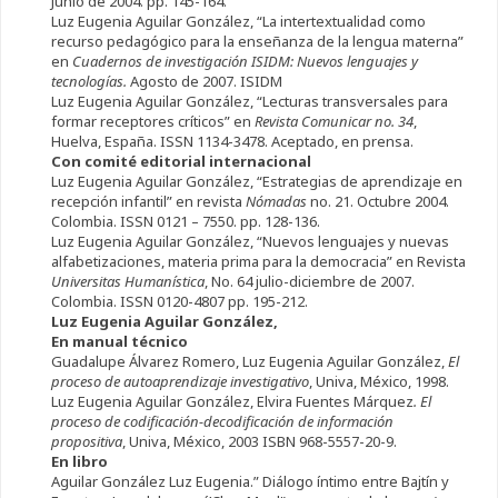
Junio de 2004. pp. 145-164.
Luz Eugenia Aguilar González, “La intertextualidad como
recurso pedagógico para la enseñanza de la lengua materna”
en
Cuadernos de investigación ISIDM: Nuevos lenguajes y
tecnologías.
Agosto de 2007. ISIDM
Luz Eugenia Aguilar González, “Lecturas transversales para
formar receptores críticos” en
Revista Comunicar no. 34
,
Huelva, España. ISSN 1134-3478. Aceptado, en prensa.
Con comité editorial internacional
Luz Eugenia Aguilar González, “Estrategias de aprendizaje en
recepción infantil” en revista
Nómadas
no. 21. Octubre 2004.
Colombia. ISSN 0121 – 7550. pp. 128-136.
Luz Eugenia Aguilar González, “Nuevos lenguajes y nuevas
alfabetizaciones, materia prima para la democracia” en Revista
Universitas Humanística
, No. 64 julio-diciembre de 2007.
Colombia. ISSN 0120-4807 pp. 195-212.
Luz Eugenia Aguilar González,
En manual técnico
Guadalupe Álvarez Romero, Luz Eugenia Aguilar González,
El
proceso de autoaprendizaje investigativo
, Univa, México, 1998.
Luz Eugenia Aguilar González, Elvira Fuentes Márquez
. El
proceso de codificación-decodificación de información
propositiva
, Univa, México, 2003 ISBN 968-5557-20-9.
En libro
Aguilar González Luz Eugenia.” Diálogo íntimo entre Bajtín y