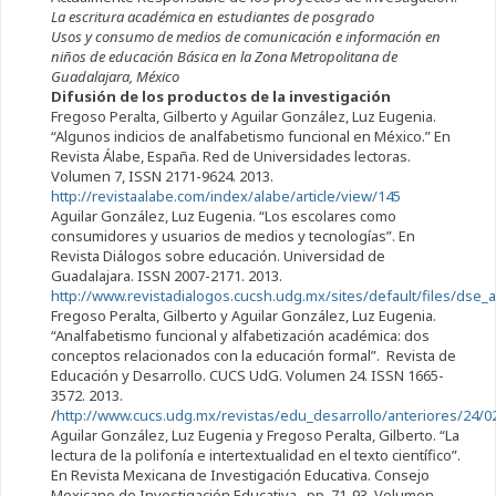
La escritura académica en estudiantes de posgrado
Usos y consumo de medios de comunicación e información en
niños de educación Básica en la Zona Metropolitana de
Guadalajara, México
Difusión de los productos de la investigación
Fregoso Peralta, Gilberto y Aguilar González, Luz Eugenia.
“Algunos indicios de analfabetismo funcional en México.” En
Revista Álabe, España. Red de Universidades lectoras.
Volumen 7, ISSN 2171-9624. 2013.
http://revistaalabe.com/index/alabe/article/view/145
Aguilar González, Luz Eugenia. “Los escolares como
consumidores y usuarios de medios y tecnologías”. En
Revista Diálogos sobre educación. Universidad de
Guadalajara. ISSN 2007-2171. 2013.
http://www.revistadialogos.cucsh.udg.mx/sites/default/files/dse_a3
Fregoso Peralta, Gilberto y Aguilar González, Luz Eugenia.
“Analfabetismo funcional y alfabetización académica: dos
conceptos relacionados con la educación formal”. Revista de
Educación y Desarrollo. CUCS UdG. Volumen 24. ISSN 1665-
3572. 2013.
/
http://www.cucs.udg.mx/revistas/edu_desarrollo/anteriores/24/02
Aguilar González, Luz Eugenia y Fregoso Peralta, Gilberto. “La
lectura de la polifonía e intertextualidad en el texto científico”.
En Revista Mexicana de Investigación Educativa. Consejo
Mexicano de Investigación Educativa. pp. 71-93. Volumen