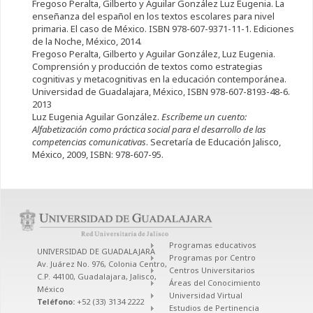
Fregoso Peralta, Gilberto y Aguilar González Luz Eugenia. La
enseñanza del español en los textos escolares para nivel
primaria. El caso de México. ISBN 978-607-9371-11-1. Ediciones
de la Noche, México, 2014.
Fregoso Peralta, Gilberto y Aguilar González, Luz Eugenia.
Comprensión y producción de textos como estrategias
cognitivas y metacognitivas en la educación contemporánea.
Universidad de Guadalajara, México, ISBN 978-607-8193-48-6.
2013
Luz Eugenia Aguilar González.
Escríbeme un cuento:
Alfabetización como práctica social para el desarrollo de las
competencias comunicativas
. Secretaría de Educación Jalisco,
México, 2009, ISBN: 978-607-95.
Programas educativos
UNIVERSIDAD DE GUADALAJARA
Programas por Centro
Av. Juárez No. 976, Colonia Centro,
Centros Universitarios
C.P. 44100, Guadalajara, Jalisco,
Áreas del Conocimiento
México
Universidad Virtual
Teléfono:
+52 (33) 3134 2222
Estudios de Pertinencia