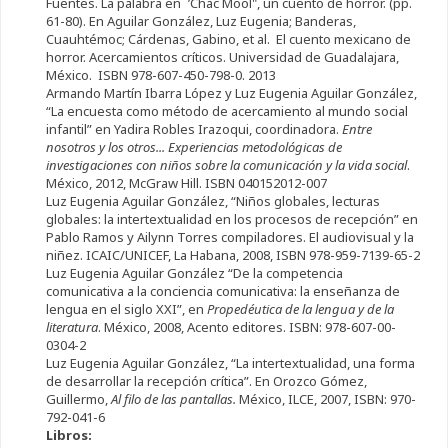
Fuentes. La palabra en ´’Chac Mool", un cuento de horror. (pp.
61-80). En Aguilar González, Luz Eugenia; Banderas,
Cuauhtémoc; Cárdenas, Gabino, et al. El cuento mexicano de
horror. Acercamientos críticos. Universidad de Guadalajara,
México. ISBN 978-607-450-798-0. 2013
Armando Martín Ibarra López y Luz Eugenia Aguilar González,
“La encuesta como método de acercamiento al mundo social
infantil” en Yadira Robles Irazoqui, coordinadora.
Entre
nosotros y los otros... Experiencias metodológicas de
investigaciones con niños sobre la comunicación y la vida social
.
México, 2012, McGraw Hill. ISBN 040152012-007
Luz Eugenia Aguilar González, “Niños globales, lecturas
globales: la intertextualidad en los procesos de recepción” en
Pablo Ramos y Ailynn Torres compiladores. El audiovisual y la
niñez. ICAIC/UNICEF, La Habana, 2008, ISBN 978-959-7139-65-2
Luz Eugenia Aguilar González “De la competencia
comunicativa a la conciencia comunicativa: la enseñanza de
lengua en el siglo XXI”, en
Propedéutica de la lengua y de la
literatura
. México, 2008, Acento editores. ISBN: 978-607-00-
0304-2
Luz Eugenia Aguilar González, “La intertextualidad, una forma
de desarrollar la recepción crítica”. En Orozco Gómez,
Guillermo,
Al filo de las pantallas.
México, ILCE, 2007, ISBN: 970-
792-041-6
Libros: