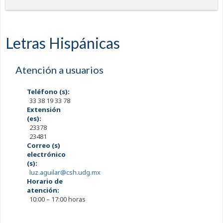
Letras Hispánicas
Atención a usuarios
Teléfono (s):
33 38 19 33 78
Extensión
(es):
23378
23481
Correo (s)
electrónico
(s):
luz.aguilar@csh.udg.mx
Horario de
atención:
10:00 – 17:00 horas