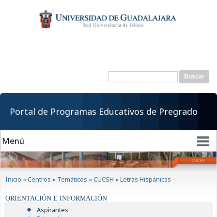
Pasar al
contenido
principal
Buscar
Formulario de
búsqueda
Portal de Programas Educativos de Pregrado
Se encuentra usted aquí
Inicio
»
Centros
»
Temáticos
»
CUCSH
»
Letras Hispánicas
ORIENTACIÓN E INFORMACIÓN
Aspirantes