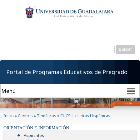
Pasar al
contenido
principal
Buscar
Formulario de
búsqueda
Portal de Programas Educativos de Pregrado
Se encuentra usted aquí
Inicio
»
Centros
»
Temáticos
»
CUCSH
»
Letras Hispánicas
ORIENTACIÓN E INFORMACIÓN
Aspirantes