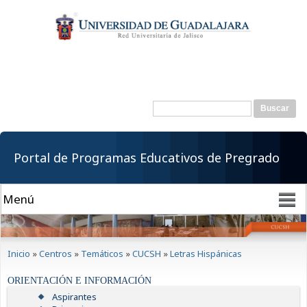
Pasar al
contenido
principal
Buscar
Formulario de
búsqueda
Portal de Programas Educativos de Pregrado
Se encuentra usted aquí
Inicio
»
Centros
»
Temáticos
»
CUCSH
»
Letras Hispánicas
ORIENTACIÓN E INFORMACIÓN
Aspirantes