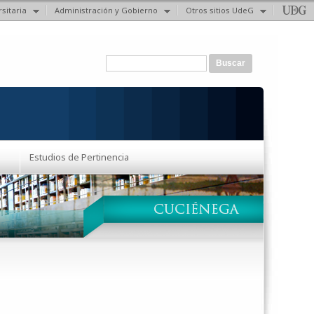
sitaria
Administración y Gobierno
Otros sitios UdeG
Formulario de búsqueda
Buscar
Estudios de Pertinencia