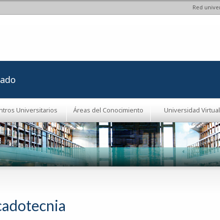
Red univer
Pasar al
contenido
principal
rado
ntros Universitarios
Áreas del Conocimiento
Universidad Virtual
adotecnia