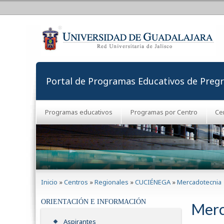
Portal de Programas Educativos de Preg
Programas educativos
Programas por Centro
Ce
Se encuentra usted aquí
Inicio
»
Centros
»
Regionales
»
CUCIÉNEGA
»
Mercadotecnia
ORIENTACIÓN E INFORMACIÓN
Merc
Aspirantes