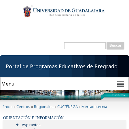
Pasar al
contenido
principal
Buscar
Formulario de
búsqueda
Portal de Programas Educativos de Pregrado
Se encuentra usted aquí
Inicio
»
Centros
»
Regionales
»
CUCIÉNEGA
»
Mercadotecnia
ORIENTACIÓN E INFORMACIÓN
Aspirantes