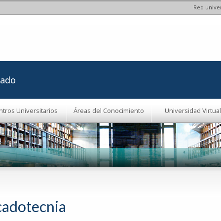
Red univer
Pasar al
contenido
principal
rado
ntros Universitarios
Áreas del Conocimiento
Universidad Virtual
adotecnia