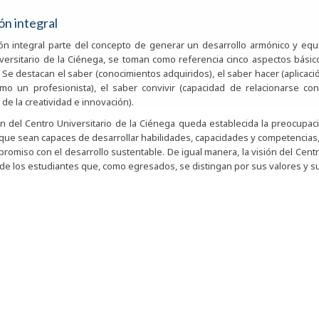
n integral
ón integral parte del concepto de generar un desarrollo armónico y equi
versitario de la Ciénega, se toman como referencia cinco aspectos bási
n. Se destacan el saber (conocimientos adquiridos), el saber hacer (aplica
o un profesionista), el saber convivir (capacidad de relacionarse co
 de la creatividad e innovación).
ón del Centro Universitario de la Ciénega queda establecida la preocupac
s que sean capaces de desarrollar habilidades, capacidades y competencias,
romiso con el desarrollo sustentable. De igual manera, la visión del Cent
 de los estudiantes que, como egresados, se distingan por sus valores y su