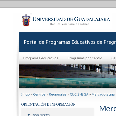
Portal de Programas Educativos de Preg
Programas educativos
Programas por Centro
Ce
Se encuentra usted aquí
Inicio
»
Centros
»
Regionales
»
CUCIÉNEGA
»
Mercadotecnia
ORIENTACIÓN E INFORMACIÓN
Merc
Aspirantes