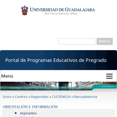
Pasar al
contenido
principal
Buscar
Formulario de
búsqueda
Portal de Programas Educativos de Pregrado
Se encuentra usted aquí
Inicio
»
Centros
»
Regionales
»
CUCIÉNEGA
»
Mercadotecnia
ORIENTACIÓN E INFORMACIÓN
Aspirantes