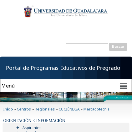
Pasar al
contenido
principal
Buscar
Formulario de
búsqueda
Portal de Programas Educativos de Pregrado
Se encuentra usted aquí
Inicio
»
Centros
»
Regionales
»
CUCIÉNEGA
»
Mercadotecnia
ORIENTACIÓN E INFORMACIÓN
Aspirantes