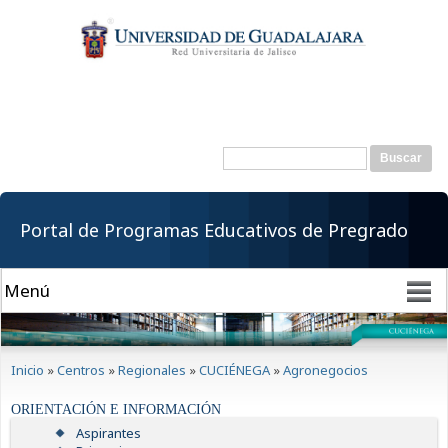
Pasar al
contenido
principal
Buscar
Formulario de
búsqueda
Portal de Programas Educativos de Pregrado
Se encuentra usted aquí
Inicio
»
Centros
»
Regionales
»
CUCIÉNEGA
»
Agronegocios
ORIENTACIÓN E INFORMACIÓN
Aspirantes