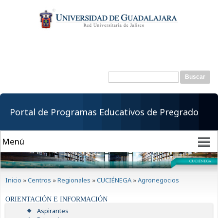
Pasar al
contenido
principal
Buscar
Formulario de
búsqueda
Portal de Programas Educativos de Pregrado
Se encuentra usted aquí
Inicio
»
Centros
»
Regionales
»
CUCIÉNEGA
»
Agronegocios
ORIENTACIÓN E INFORMACIÓN
Aspirantes