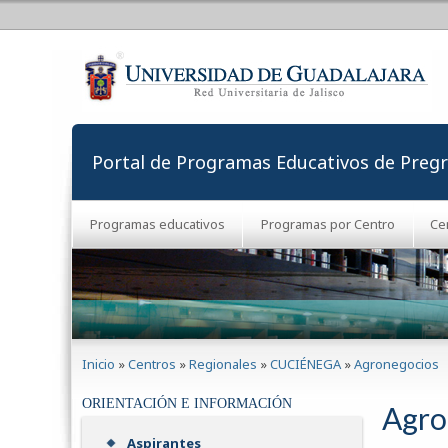
Portal de Programas Educativos de Preg
Programas educativos
Programas por Centro
Ce
Se encuentra usted aquí
Inicio
»
Centros
»
Regionales
»
CUCIÉNEGA
»
Agronegocios
ORIENTACIÓN E INFORMACIÓN
Agro
Aspirantes