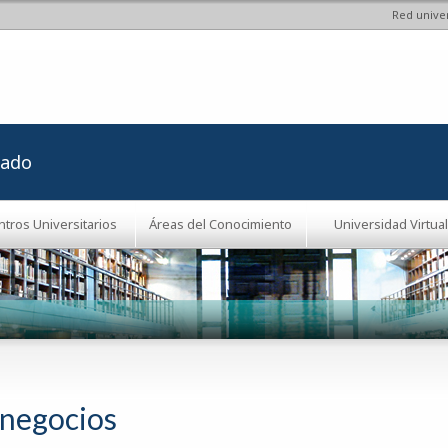
Red univer
Pasar al
contenido
principal
rado
ntros Universitarios
Áreas del Conocimiento
Universidad Virtual
negocios