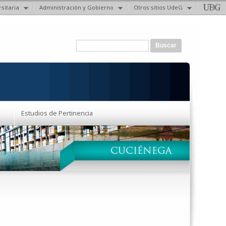
sitaria
Administración y Gobierno
Otros sitios UdeG
Formulario de búsqueda
Buscar
Estudios de Pertinencia