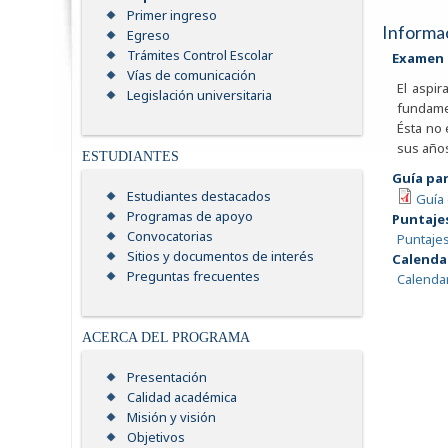
Primer ingreso
Informac
Egreso
Trámites Control Escolar
Examen 
Vías de comunicación
El aspir
Legislación universitaria
fundamen
Ésta no
sus años
ESTUDIANTES
Guía pa
Estudiantes destacados
Guía
Programas de apoyo
Puntajes
Convocatorias
Puntajes
Sitios y documentos de interés
Calendar
Preguntas frecuentes
Calendar
ACERCA DEL PROGRAMA
Presentación
Calidad académica
Misión y visión
Objetivos