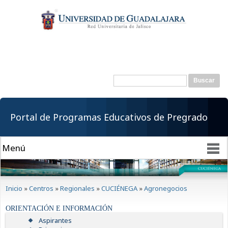
Pasar al
contenido
principal
Buscar
Formulario de
búsqueda
Portal de Programas Educativos de Pregrado
Se encuentra usted aquí
Inicio
»
Centros
»
Regionales
»
CUCIÉNEGA
»
Agronegocios
ORIENTACIÓN E INFORMACIÓN
Aspirantes