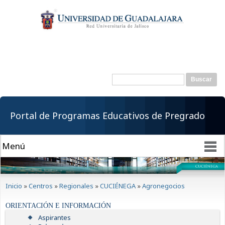
Pasar al
contenido
principal
Buscar
Formulario de
búsqueda
Portal de Programas Educativos de Pregrado
Se encuentra usted aquí
Inicio
»
Centros
»
Regionales
»
CUCIÉNEGA
»
Agronegocios
ORIENTACIÓN E INFORMACIÓN
Aspirantes