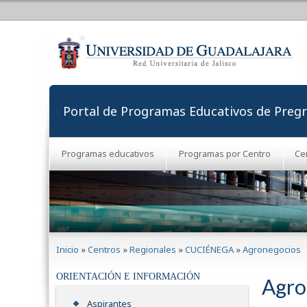
Portal de Programas Educativos de Preg
Programas educativos
Programas por Centro
Ce
Se encuentra usted aquí
Inicio
»
Centros
»
Regionales
»
CUCIÉNEGA
»
Agronegocios
ORIENTACIÓN E INFORMACIÓN
Agro
Aspirantes