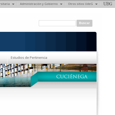
sitaria
Administración y Gobierno
Otros sitios UdeG
Formulario de búsqueda
Buscar
Estudios de Pertinencia