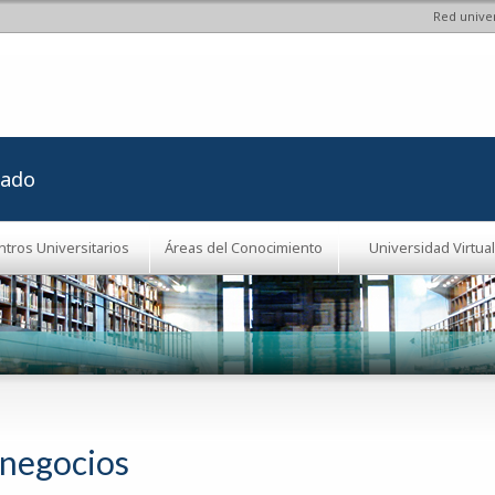
Red univer
Pasar al
contenido
principal
rado
ntros Universitarios
Áreas del Conocimiento
Universidad Virtual
negocios