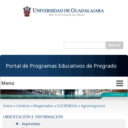
Pasar al
contenido
principal
Buscar
Formulario de
búsqueda
Portal de Programas Educativos de Pregrado
Se encuentra usted aquí
Inicio
»
Centros
»
Regionales
»
CUCIÉNEGA
»
Agronegocios
ORIENTACIÓN E INFORMACIÓN
Aspirantes