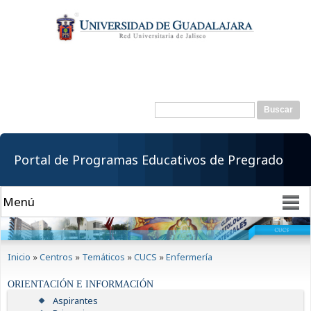
Pasar al
contenido
principal
Buscar
Formulario de
búsqueda
Portal de Programas Educativos de Pregrado
Se encuentra usted aquí
Inicio
»
Centros
»
Temáticos
»
CUCS
»
Enfermería
ORIENTACIÓN E INFORMACIÓN
Aspirantes