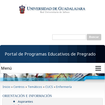
Pasar al
contenido
principal
Buscar
Formulario de
búsqueda
Portal de Programas Educativos de Pregrado
Se encuentra usted aquí
Inicio
»
Centros
»
Temáticos
»
CUCS
»
Enfermería
ORIENTACIÓN E INFORMACIÓN
Aspirantes