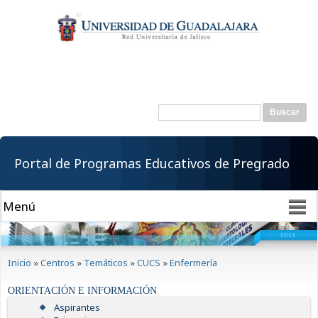
Pasar al
contenido
principal
Buscar
Formulario de
búsqueda
Portal de Programas Educativos de Pregrado
Se encuentra usted aquí
Inicio
»
Centros
»
Temáticos
»
CUCS
»
Enfermería
ORIENTACIÓN E INFORMACIÓN
Aspirantes