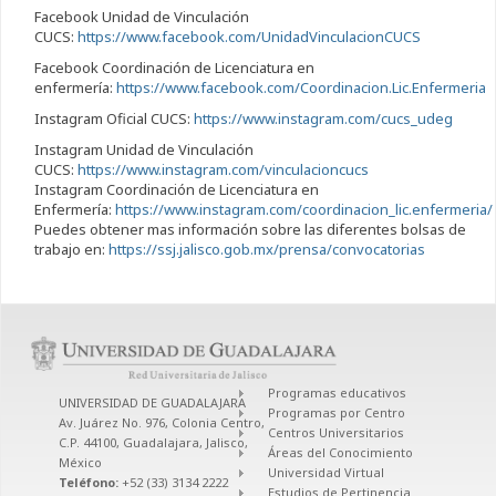
Facebook Unidad de Vinculación
CUCS:
https://www.facebook.com/UnidadVinculacionCUCS
Facebook Coordinación de Licenciatura en
enfermería:
https://www.facebook.com/Coordinacion.Lic.Enfermeria
Instagram Oficial CUCS:
https://www.instagram.com/cucs_udeg
Instagram Unidad de Vinculación
CUCS:
https://www.instagram.com/vinculacioncucs
Instagram Coordinación de Licenciatura en
Enfermería:
https://www.instagram.com/coordinacion_lic.enfermeria/
Puedes obtener mas información sobre las diferentes bolsas de
trabajo en:
https://ssj.jalisco.gob.mx/prensa/convocatorias
Programas educativos
UNIVERSIDAD DE GUADALAJARA
Programas por Centro
Av. Juárez No. 976, Colonia Centro,
Centros Universitarios
C.P. 44100, Guadalajara, Jalisco,
Áreas del Conocimiento
México
Universidad Virtual
Teléfono:
+52 (33) 3134 2222
Estudios de Pertinencia