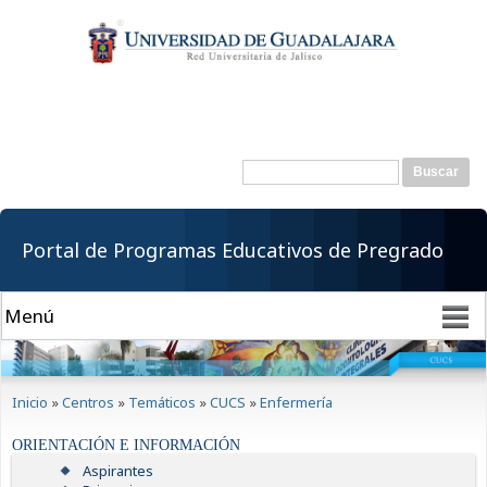
Pasar al
contenido
principal
Buscar
Formulario de
búsqueda
Portal de Programas Educativos de Pregrado
Se encuentra usted aquí
Inicio
»
Centros
»
Temáticos
»
CUCS
»
Enfermería
ORIENTACIÓN E INFORMACIÓN
Aspirantes