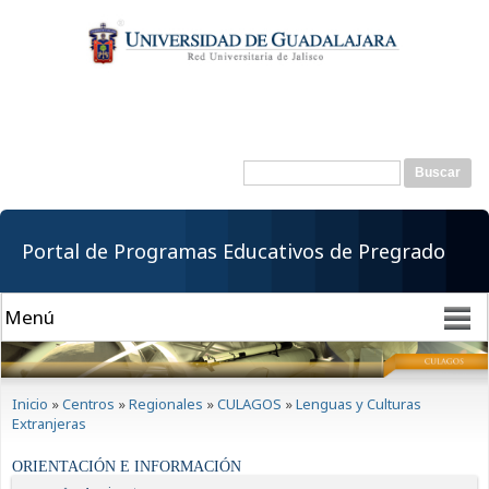
Pasar al
contenido
principal
Buscar
Formulario de
búsqueda
Portal de Programas Educativos de Pregrado
Se encuentra usted aquí
Inicio
»
Centros
»
Regionales
»
CULAGOS
»
Lenguas y Culturas
Extranjeras
ORIENTACIÓN E INFORMACIÓN