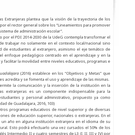
s Extranjeras plantea que la visión de la trayectoria de los
or el rector general sobre los “Lineamientos para promover
 sistema de administración escolar”.
por el PDI 2014-2030 de la UdeG contempla transformar el
e trabajar no solamente en el contexto local/nacional sino
ad de estudiantes al extranjero, asimismo el eje temático de
del enfoque pedagógico centrado en el aprendizaje y en la
o y facilitar la movilidad entre niveles educativos, programas e
Guadalajara
(2016) establece en los “Objetivos y Metas” que
les acredita y se fomenta el uso y aprendizaje de las mismas.
rmite la comunicación y la inserción de la institución en la
guas extranjeras es un componente indispensable para la
 estudiantes y personal administrativo, propuesto ya como
idad de Guadalajara, 2016, 103)
 otros programas educativos de nivel superior y de diversas
iones de educación superior, nacionales o extranjeras. En el
 un año en alguna institución extranjera en el idioma de su
ltural. Esto podrá efectuarlo una vez cursados el 50% de los
és Intermedio II y cuatro semestres de L3 (I, II, III y IV) por