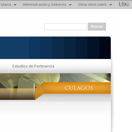
sitaria
Administración y Gobierno
Otros sitios UdeG
Formulario de búsqueda
Buscar
Estudios de Pertinencia