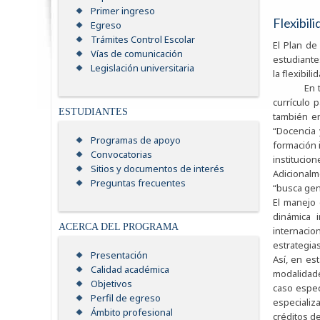
Primer ingreso
Flexibili
Egreso
Trámites Control Escolar
El Plan de
Vías de comunicación
estudiante
Legislación universitaria
la flexibil
En tanto 
currículo 
ESTUDIANTES
también en
“Docencia 
Programas de apoyo
formación i
Convocatorias
institucion
Sitios y documentos de interés
Adicionalm
Preguntas frecuentes
“busca gen
El manejo 
dinámica 
ACERCA DEL PROGRAMA
internacio
estrategias
Presentación
Así, en es
Calidad académica
modalidade
Objetivos
caso espec
Perfil de egreso
especializ
Ámbito profesional
créditos de