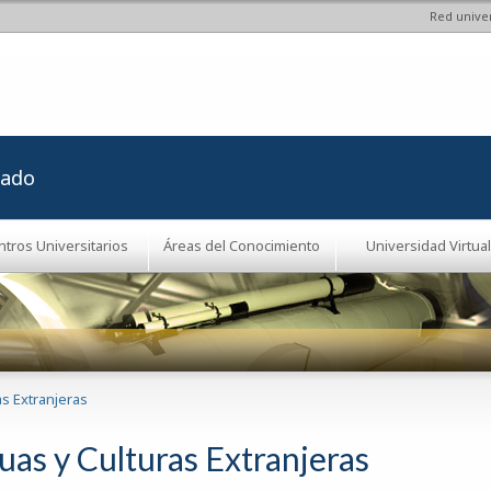
Red univer
Pasar al
contenido
principal
rado
ntros Universitarios
Áreas del Conocimiento
Universidad Virtual
s Extranjeras
uas y Culturas Extranjeras