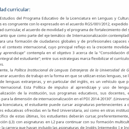
dad curricular:
 Estudios del Programa Educativo de la Licenciatura en Lenguas y Cultura
s es congruente con lo expresado en el acuerdo RGS/001/2012, expedido p
idad curricular, el acuerdo de movilidad y el programa de fortalecimiento del
que como parte del eje temático de Internacionalización contemplado 
para una formación de ciudadanos globales y de profesionales capaces d
 el contexto internacional, cuyo principal reflejo es la creciente movilid
y aprendizaje” contempla en el objetivo 3 acerca de la “Consolidación 
ntegral del estudiante”; entre sus estrategias marca flexibilizar el currícul
es.
ente, la
Política Institucional de Lenguas Extranjeras de la Universidad de 
erar acuerdos de trabajo en la forma en que se utilizan estas lenguas, se 
de lenguas extranjeras, y en particular del inglés, es un vehículo que pe
internacional. Esta Política de impulso al aprendizaje y uso de len
nalización de la institución, sus programas educativos, sus docentes,
 para la dimensión de internacionalización en el PDI 2014-20130”. (Univers
ta licenciatura, el estudiante puede cursar asignaturas pertenecientes a
s educativas ofrecidas en la Red Universitaria, así como en otras instituc
ífico de estas últimas, los estudiantes deberán cursar, preferentemente,
ación (L3) con asignaturas en L2 para continuar con su formación multicu
 la carrera que hayan incluido las asignaturas de Inglés Intermedio I e Ingl