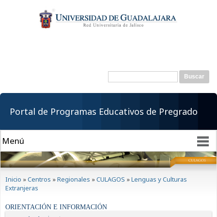
Pasar al
contenido
principal
Buscar
Formulario de
búsqueda
Portal de Programas Educativos de Pregrado
Se encuentra usted aquí
Inicio
»
Centros
»
Regionales
»
CULAGOS
»
Lenguas y Culturas
Extranjeras
ORIENTACIÓN E INFORMACIÓN