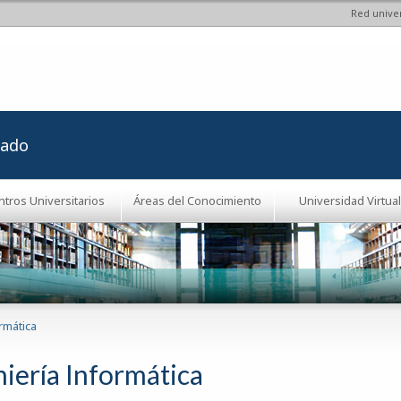
Red univer
Pasar al
contenido
principal
rado
ntros Universitarios
Áreas del Conocimiento
Universidad Virtual
rmática
niería Informática