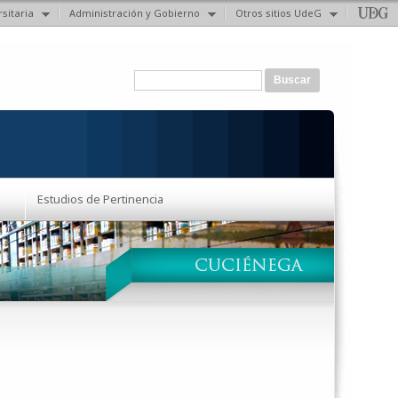
sitaria
Administración y Gobierno
Otros sitios UdeG
Formulario de búsqueda
Buscar
Estudios de Pertinencia