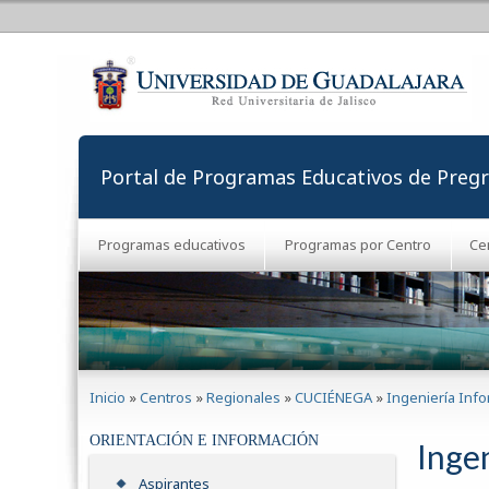
Portal de Programas Educativos de Preg
Programas educativos
Programas por Centro
Ce
Se encuentra usted aquí
Inicio
»
Centros
»
Regionales
»
CUCIÉNEGA
»
Ingeniería Info
ORIENTACIÓN E INFORMACIÓN
Inge
Aspirantes