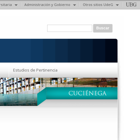
sitaria
Administración y Gobierno
Otros sitios UdeG
Formulario de búsqueda
Buscar
Estudios de Pertinencia