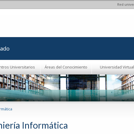
Red univer
Pasar al
contenido
principal
rado
ntros Universitarios
Áreas del Conocimiento
Universidad Virtual
rmática
niería Informática