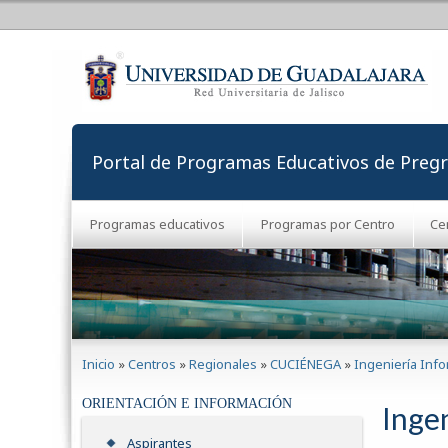
Portal de Programas Educativos de Preg
Programas educativos
Programas por Centro
Ce
Se encuentra usted aquí
Inicio
»
Centros
»
Regionales
»
CUCIÉNEGA
»
Ingeniería Info
ORIENTACIÓN E INFORMACIÓN
Inge
Aspirantes