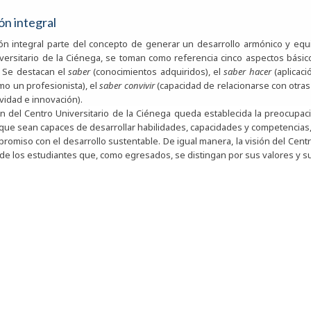
n integral
ón integral parte del concepto de generar un desarrollo armónico y equi
versitario de la Ciénega, se toman como referencia cinco aspectos bási
n. Se destacan el
saber
(conocimientos adquiridos), el
saber hacer
(aplicaci
o un profesionista), el
saber convivir
(capacidad de relacionarse con otras
ividad e innovación).
ón del Centro Universitario de la Ciénega queda establecida la preocupac
s que sean capaces de desarrollar habilidades, capacidades y competencias,
romiso con el desarrollo sustentable. De igual manera, la visión del Cent
 de los estudiantes que, como egresados, se distingan por sus valores y su