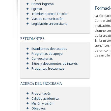
Primer ingreso
Formació
Egreso
Trámites Control Escolar
La formaci
Vías de comunicación
Centro Uni
Legislación universitaria
institució
alumno com
de la creat
ESTUDIANTES
En la misi
científico
Estudiantes destacados
de un comp
Programas de apoyo
desarrollo
Convocatorias
Sitios y documentos de interés
Preguntas frecuentes
ACERCA DEL PROGRAMA
Presentación
Calidad académica
Misión y visión
Objetivos