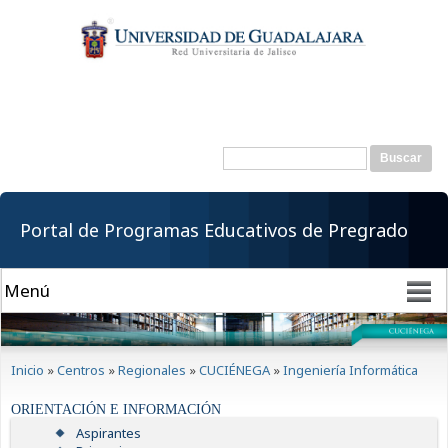
Pasar al
contenido
principal
Buscar
Formulario de
búsqueda
Portal de Programas Educativos de Pregrado
Se encuentra usted aquí
Inicio
»
Centros
»
Regionales
»
CUCIÉNEGA
»
Ingeniería Informática
ORIENTACIÓN E INFORMACIÓN
Aspirantes