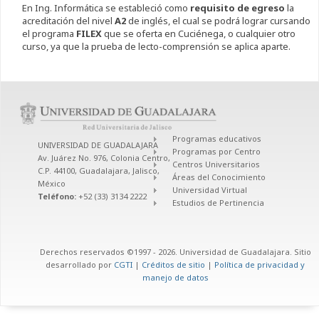
En Ing. Informática se estableció como
requisito de egreso
la
acreditación del nivel
A2
de inglés, el cual se podrá lograr cursando
el programa
FILEX
que se oferta en Cuciénega, o cualquier otro
curso, ya que la prueba de lecto-comprensión se aplica aparte.
Programas educativos
UNIVERSIDAD DE GUADALAJARA
Programas por Centro
Av. Juárez No. 976, Colonia Centro,
Centros Universitarios
C.P. 44100, Guadalajara, Jalisco,
Áreas del Conocimiento
México
Universidad Virtual
Teléfono:
+52 (33) 3134 2222
Estudios de Pertinencia
Derechos reservados ©1997 - 2026. Universidad de Guadalajara. Sitio
desarrollado por
CGTI
|
Créditos de sitio
|
Política de privacidad y
manejo de datos