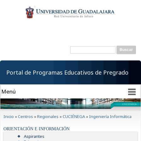
Pasar al
contenido
principal
Buscar
Formulario de
búsqueda
Portal de Programas Educativos de Pregrado
Se encuentra usted aquí
Inicio
»
Centros
»
Regionales
»
CUCIÉNEGA
»
Ingeniería Informática
ORIENTACIÓN E INFORMACIÓN
Aspirantes