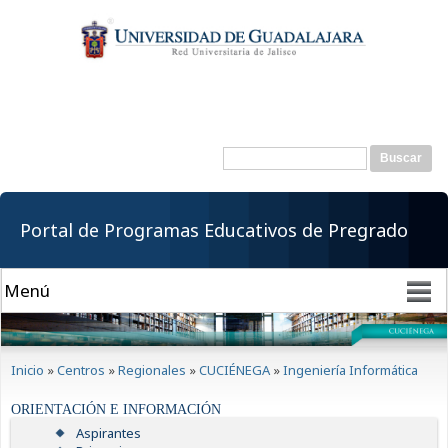
Pasar al
contenido
principal
Buscar
Formulario de
búsqueda
Portal de Programas Educativos de Pregrado
Se encuentra usted aquí
Inicio
»
Centros
»
Regionales
»
CUCIÉNEGA
»
Ingeniería Informática
ORIENTACIÓN E INFORMACIÓN
Aspirantes