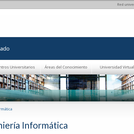
Red univer
Pasar al
contenido
principal
rado
ntros Universitarios
Áreas del Conocimiento
Universidad Virtual
rmática
niería Informática