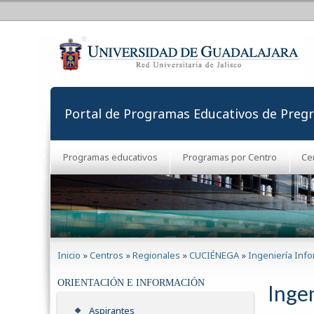
Portal de Programas Educativos de Preg
Programas educativos
Programas por Centro
Ce
Se encuentra usted aquí
Inicio
»
Centros
»
Regionales
»
CUCIÉNEGA
»
Ingeniería Info
ORIENTACIÓN E INFORMACIÓN
Inge
Aspirantes