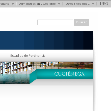
sitaria
Administración y Gobierno
Otros sitios UdeG
Formulario de búsqueda
Buscar
Estudios de Pertinencia