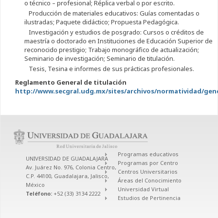
o técnico – profesional; Réplica verbal o por escrito.
Producción de materiales educativos: Guías comentadas o
ilustradas; Paquete didáctico; Propuesta Pedagógica.
Investigación y estudios de posgrado: Cursos o créditos de
maestría o doctorado en Instituciones de Educación Superior de
reconocido prestigio; Trabajo monográfico de actualización;
Seminario de investigación; Seminario de titulación.
Tesis, Tesina e informes de sus prácticas profesionales.
Reglamento General de titulación
http://www.secgral.udg.mx/sites/archivos/normatividad/gene
Programas educativos
UNIVERSIDAD DE GUADALAJARA
Programas por Centro
Av. Juárez No. 976, Colonia Centro,
Centros Universitarios
C.P. 44100, Guadalajara, Jalisco,
Áreas del Conocimiento
México
Universidad Virtual
Teléfono:
+52 (33) 3134 2222
Estudios de Pertinencia