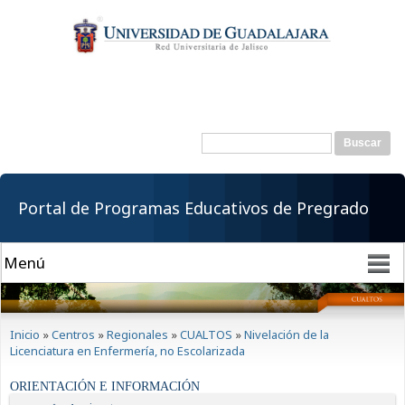
Pasar al
contenido
principal
Buscar
Formulario de
búsqueda
Portal de Programas Educativos de Pregrado
Se encuentra usted aquí
Inicio
»
Centros
»
Regionales
»
CUALTOS
»
Nivelación de la
Licenciatura en Enfermería, no Escolarizada
ORIENTACIÓN E INFORMACIÓN