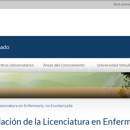
Red univer
Pasar al
contenido
principal
rado
ntros Universitarios
Áreas del Conocimiento
Universidad Virtual
Licenciatura en Enfermería, no Escolarizada
ación de la Licenciatura en Enferm