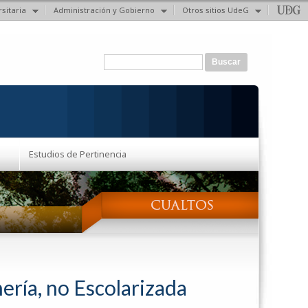
sitaria
Administración y Gobierno
Otros sitios UdeG
Formulario de búsqueda
Buscar
Estudios de Pertinencia
ería, no Escolarizada